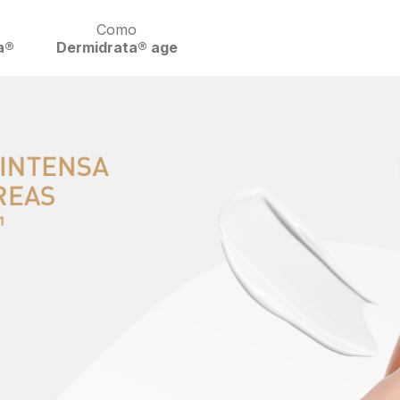
Como
a®
Dermidrata® age